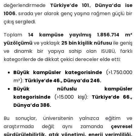
değerlendirmede
Türkiye’de 101
.,
Dünya’da ise
1006.
sırada yer alarak genç yaşına rağmen güçlü bir
çıkış sergiledi.
Toplam
14 kampüse yayılmış 1.856.714 m²
yüzölçümü
ve yaklaşık
25 bin kişilik nüfusu
ile geniş
ve dinamik bir yapıya sahip olan ISUBÜ, farklı
kategorilerde de dikkat çekici dereceler elde etti:
Büyük kampüsler kategorisinde
(>1.750.000
m²):
Türkiye’de 46., Dünya’da 246.
Büyük nüfuslu kampüsler
kategorisinde
(>15.000 kişi):
Türkiye’de 66.,
Dünya’da 386.
Bu sonuçlar, üniversitenin yalnızca eğitim ve
araştırmada değil; aynı zamanda
çevresel
sürdürülebilirlik, atık yönetimi, enerji verimliliği,