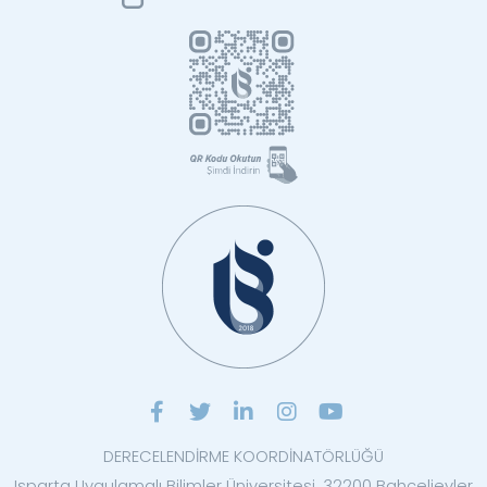
DERECELENDİRME KOORDİNATÖRLÜĞÜ
Isparta Uygulamalı Bilimler Üniversitesi, 32200 Bahçelievler